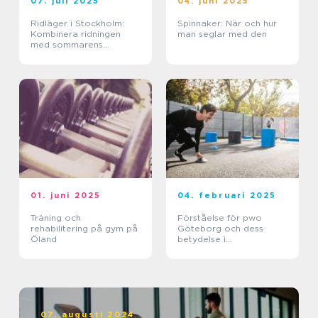
07. juli 2025
04. juni 2025
Ridläger i Stockholm:
Spinnaker: När och hur
Kombinera ridningen
man seglar med den
med sommarens
ledighet
01. juni 2025
04. februari 2025
Träning och
Förståelse för pwo
rehabilitering på gym på
Göteborg och dess
Öland
betydelse i
träningsvärlden
07. augusti 2024