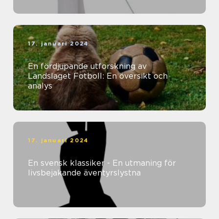
17. januari 2024
En fördjupande utforskning av
Landslaget Fotboll: En översikt och
analys
17. januari 2024
En svensk klassiker - En utmaning för
livsbejakande äventyrslystna