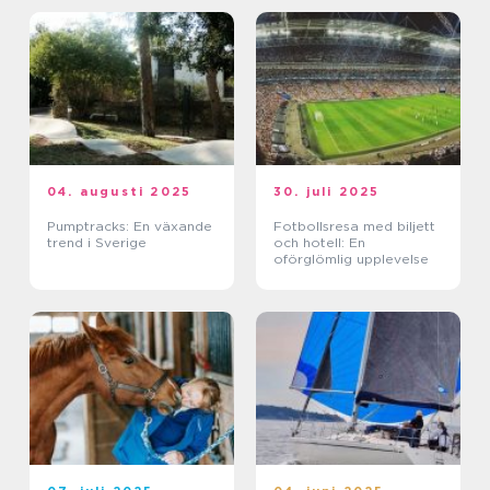
04. augusti 2025
30. juli 2025
Pumptracks: En växande
Fotbollsresa med biljett
trend i Sverige
och hotell: En
oförglömlig upplevelse