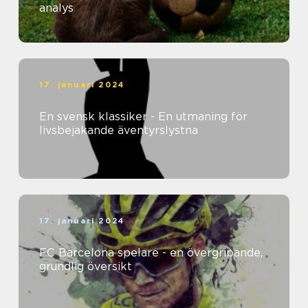
analys
17. januari 2024
En svensk klassiker - En utmaning för
livsbejakande äventyrslystna
17. januari 2024
FC Barcelona spelare - en övergripande,
grundlig översikt