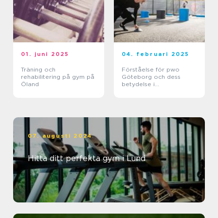
01. juni 2025
04. februari 2025
Träning och
Förståelse för pwo
rehabilitering på gym på
Göteborg och dess
Öland
betydelse i
träningsvärlden
07. augusti 2024
Hitta ditt perfekta gym i Lund