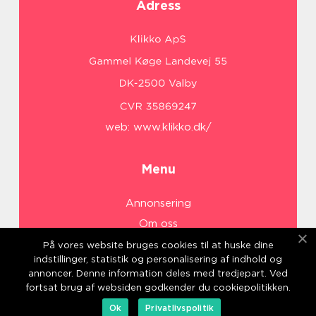
Adress
web:
www.klikko.dk/
Menu
Annonsering
Om oss
Cookies
På vores website bruges cookies til at huske dine
indstillinger, statistik og personalisering af indhold og
Kontakta oss
annoncer. Denne information deles med tredjepart. Ved
Sitemap
fortsat brug af websiden godkender du cookiepolitikken.
Ok
Privatlivspolitik