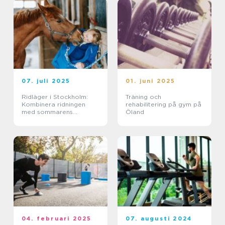
07. juli 2025
01. juni 2025
Ridläger i Stockholm:
Träning och
Kombinera ridningen
rehabilitering på gym på
med sommarens
Öland
ledighet
04. februari 2025
07. augusti 2024