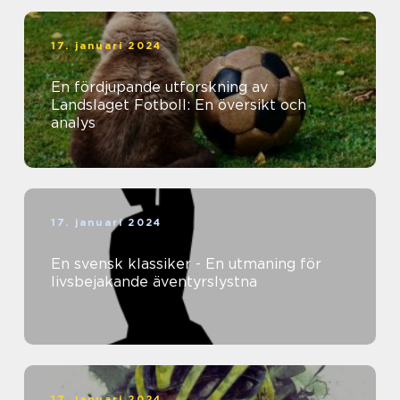
17. januari 2024
En fördjupande utforskning av
Landslaget Fotboll: En översikt och
analys
17. januari 2024
En svensk klassiker - En utmaning för
livsbejakande äventyrslystna
17. januari 2024