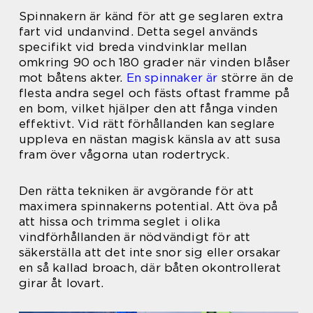
Spinnakern är känd för att ge seglaren extra
fart vid undanvind. Detta segel används
specifikt vid breda vindvinklar mellan
omkring 90 och 180 grader när vinden blåser
mot båtens akter.
En spinnaker är
större än de
flesta andra segel och fästs oftast framme på
en bom, vilket hjälper den att fånga vinden
effektivt. Vid rätt förhållanden kan seglare
uppleva en nästan magisk känsla av att susa
fram över vågorna utan rodertryck.
Den rätta tekniken är avgörande för att
maximera spinnakerns potential. Att öva på
att hissa och trimma seglet i olika
vindförhållanden är nödvändigt för att
säkerställa att det inte snor sig eller orsakar
en så kallad broach, där båten okontrollerat
girar åt lovart.