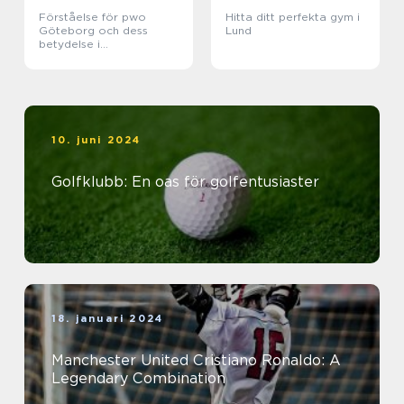
Förståelse för pwo
Hitta ditt perfekta gym i
Göteborg och dess
Lund
betydelse i
träningsvärlden
10. juni 2024
Golfklubb: En oas för golfentusiaster
18. januari 2024
Manchester United Cristiano Ronaldo: A
Legendary Combination