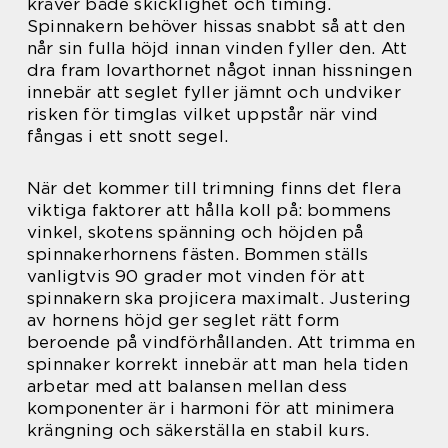
kräver både skicklighet och timing.
Spinnakern behöver hissas snabbt så att den
når sin fulla höjd innan vinden fyller den. Att
dra fram lovarthornet något innan hissningen
innebär att seglet fyller jämnt och undviker
risken för timglas vilket uppstår när vind
fångas i ett snott segel.
När det kommer till trimning finns det flera
viktiga faktorer att hålla koll på: bommens
vinkel, skotens spänning och höjden på
spinnakerhornens fästen. Bommen ställs
vanligtvis 90 grader mot vinden för att
spinnakern ska projicera maximalt. Justering
av hornens höjd ger seglet rätt form
beroende på vindförhållanden. Att trimma en
spinnaker korrekt innebär att man hela tiden
arbetar med att balansen mellan dess
komponenter är i harmoni för att minimera
krängning och säkerställa en stabil kurs.