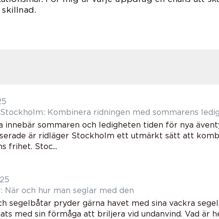
 skillnad.
25
i Stockholm: Kombinera ridningen med sommarens ledi
 innebär sommaren och ledigheten tiden för nya äventy
sserade är ridläger Stockholm ett utmärkt sätt att kom
frihet. Stoc...
025
: När och hur man seglar med den
ch segelbåtar pryder gärna havet med sina vackra segel
plats med sin förmåga att briljera vid undanvind. Vad ä