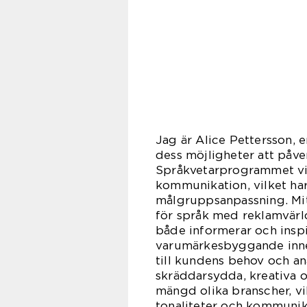
Jag är Alice Pettersson, 
dess möjligheter att påve
Språkvetarprogrammet vid
kommunikation, vilket har 
målgruppsanpassning. Mit
för språk med reklamvärl
både informerar och inspir
varumärkesbyggande inneh
till kundens behov och ana
skräddarsydda, kreativa o
mängd olika branscher, vi
tonaliteter och kommunik