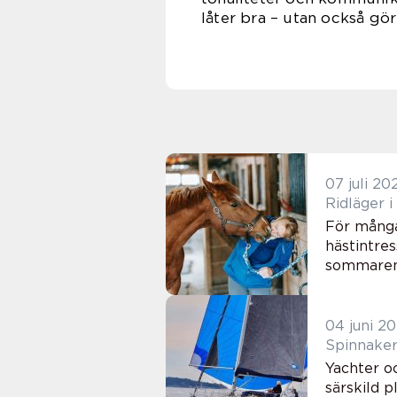
låter bra – utan också gör
07 juli 20
Ridläger 
För många
hästintre
sommarens 
04 juni 2
Spinnaker
Yachter o
särskild 