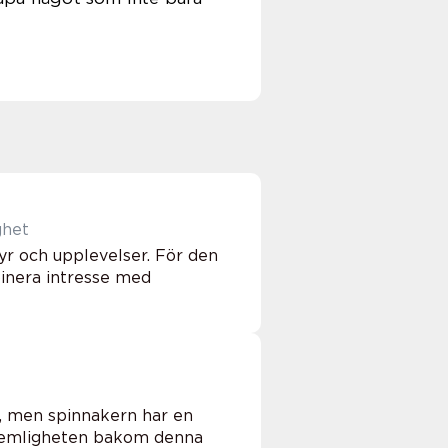
ghet
r och upplevelser. För den
binera intresse med
, men spinnakern har en
r hemligheten bakom denna