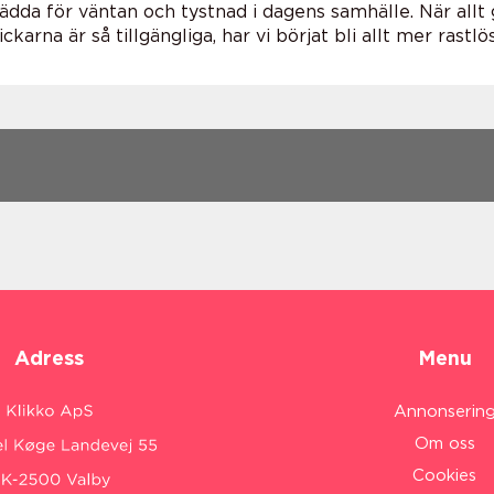
 rädda för väntan och tystnad i dagens samhälle. När allt 
karna är så tillgängliga, har vi börjat bli allt mer rastl
Adress
Menu
Annonserin
Om oss
Cookies