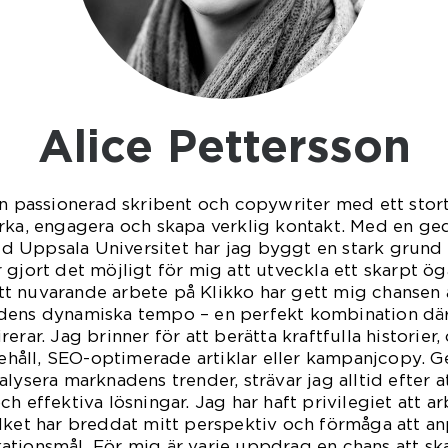
Alice Pettersson
en passionerad skribent och copywriter med ett stort
rka, engagera och skapa verklig kontakt. Med en ge
 Uppsala Universitet har jag byggt en stark grund 
gjort det möjligt för mig att utveckla ett skarpt öga 
t nuvarande arbete på Klikko har gett mig chansen 
dens dynamiska tempo – en perfekt kombination där 
erar. Jag brinner för att berätta kraftfulla historier
åll, SEO-optimerade artiklar eller kampanjcopy. G
lysera marknadens trender, strävar jag alltid efter a
ch effektiva lösningar. Jag har haft privilegiet att 
lket har breddat mitt perspektiv och förmåga att anp
ationsmål. För mig är varje uppdrag en chans att sk