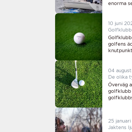
enorma seg
10 juni 20
Golfklubb:
Golfklubba
golfens äd
knutpunkt 
04 august
De olika 
Överväg a
golfklubb 
golfklubb
25 januar
Jaktens lj