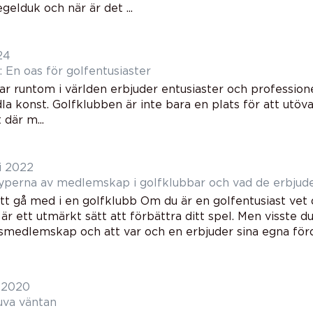
elduk och när är det ...
24
 En oas för golfentusiaster
r runtom i världen erbjuder entusiaster och professionel
la konst. Golfklubben är inte bara en plats för att utöva
där m...
i 2022
typerna av medlemskap i golfklubbar och vad de erbjud
tt gå med i en golfklubb Om du är en golfentusiast vet
är ett utmärkt sätt att förbättra ditt spel. Men visste du
smedlemskap och att var och en erbjuder sina egna förde
i 2020
uva väntan