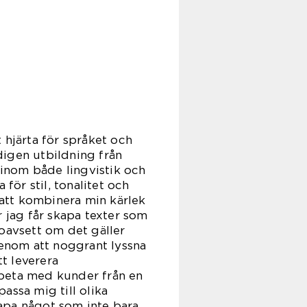
 hjärta för språket och
digen utbildning från
inom både lingvistik och
för stil, tonalitet och
att kombinera min kärlek
jag får skapa texter som
, oavsett om det gäller
enom att noggrant lyssna
tt leverera
arbeta med kunder från en
assa mig till olika
apa något som inte bara