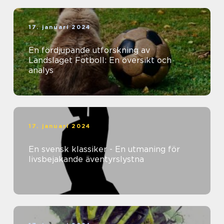
17. januari 2024
En fördjupande utforskning av
Landslaget Fotboll: En översikt och
analys
17. januari 2024
En svensk klassiker - En utmaning för
livsbejakande äventyrslystna