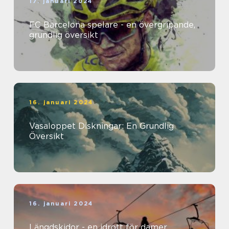
17. januari 2024
FC Barcelona spelare - en övergripande,
grundlig översikt
16. januari 2024
Vasaloppet Diskningar: En Grundlig
Översikt
16. januari 2024
Längdskidor - en idrott för damer