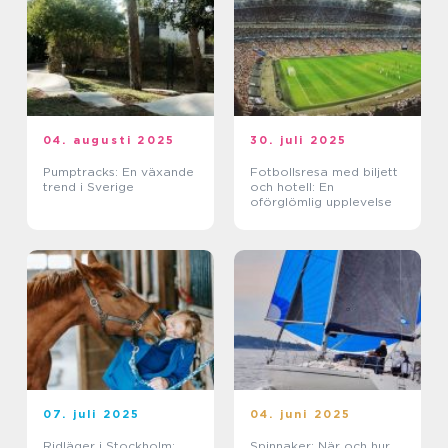
04. augusti 2025
30. juli 2025
Pumptracks: En växande
Fotbollsresa med biljett
trend i Sverige
och hotell: En
oförglömlig upplevelse
07. juli 2025
04. juni 2025
Ridläger i Stockholm:
Spinnaker: När och hur