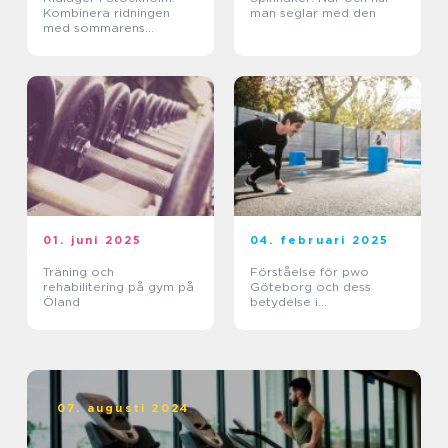
Kombinera ridningen
man seglar med den
med sommarens
ledighet
01. juni 2025
04. februari 2025
Träning och
Förståelse för pwo
rehabilitering på gym på
Göteborg och dess
Öland
betydelse i
träningsvärlden
07. augusti 2024