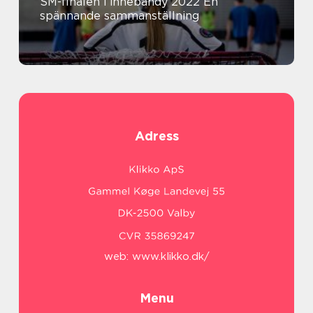
SM-finalen i innebandy 2022 En
spännande sammanställning
Adress
web:
www.klikko.dk/
Menu