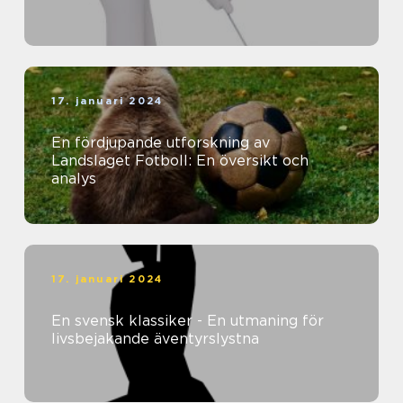
17. januari 2024
En fördjupande utforskning av
Landslaget Fotboll: En översikt och
analys
17. januari 2024
En svensk klassiker - En utmaning för
livsbejakande äventyrslystna