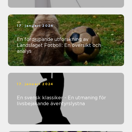
17. januari 2024
En fördjupande utforskning av
Landslaget Fotboll: En översikt och
analys
17. januari 2024
En svensk klassiker - En utmaning för
livsbejakande äventyrslystna