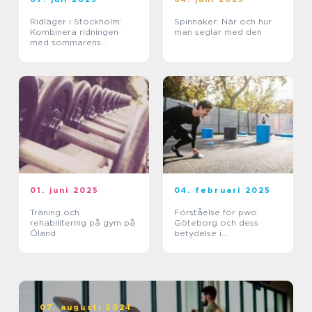
Ridläger i Stockholm:
Spinnaker: När och hur
Kombinera ridningen
man seglar med den
med sommarens
ledighet
01. juni 2025
04. februari 2025
Träning och
Förståelse för pwo
rehabilitering på gym på
Göteborg och dess
Öland
betydelse i
träningsvärlden
07. augusti 2024