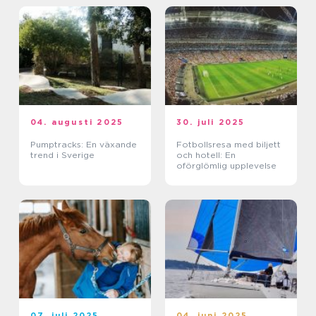
04. augusti 2025
30. juli 2025
Pumptracks: En växande
Fotbollsresa med biljett
trend i Sverige
och hotell: En
oförglömlig upplevelse
07. juli 2025
04. juni 2025