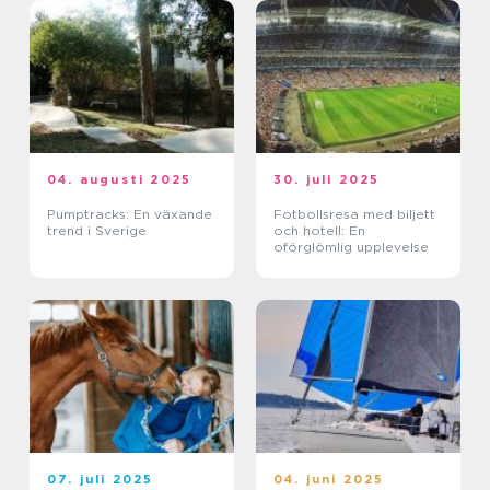
04. augusti 2025
30. juli 2025
Pumptracks: En växande
Fotbollsresa med biljett
trend i Sverige
och hotell: En
oförglömlig upplevelse
07. juli 2025
04. juni 2025