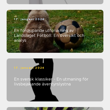
17. januari 2024
En fördjupande utforskning av
Landslaget Fotboll: En översikt och
analys
17. januari 2024
En svensk klassiker - En utmaning för
livsbejakande äventyrslystna