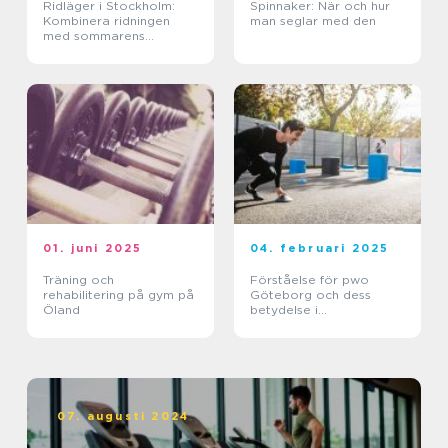
Ridläger i Stockholm:
Spinnaker: När och hur
Kombinera ridningen
man seglar med den
med sommarens
ledighet
01. juni 2025
04. februari 2025
Träning och
Förståelse för pwo
rehabilitering på gym på
Göteborg och dess
Öland
betydelse i
träningsvärlden
07. augusti 2024