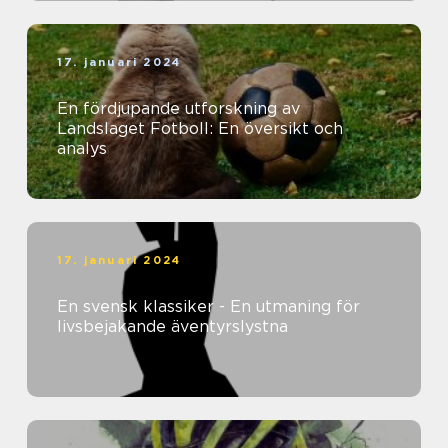
17. januari 2024
En fördjupande utforskning av
Landslaget Fotboll: En översikt och
analys
17. januari 2024
En svensk klassiker - En utmaning för
livsbejakande äventyrslystna