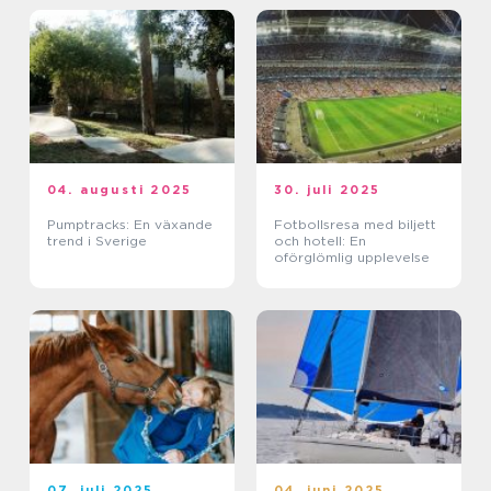
04. augusti 2025
30. juli 2025
Pumptracks: En växande
Fotbollsresa med biljett
trend i Sverige
och hotell: En
oförglömlig upplevelse
07. juli 2025
04. juni 2025