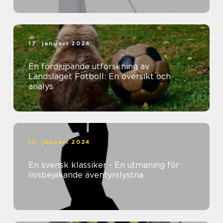
17. januari 2024
En fördjupande utforskning av
Landslaget Fotboll: En översikt och
analys
17. januari 2024
En svensk klassiker - En utmaning för
livsbejakande äventyrslystna