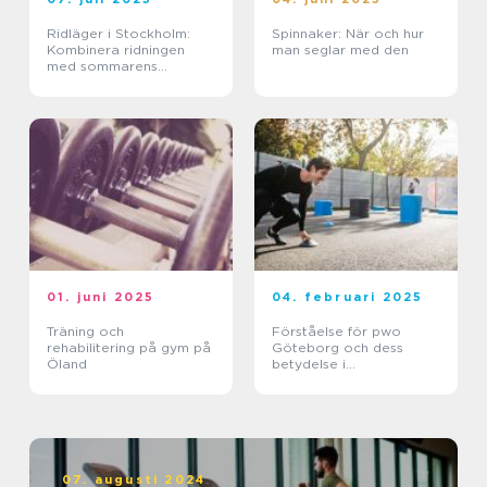
Ridläger i Stockholm:
Spinnaker: När och hur
Kombinera ridningen
man seglar med den
med sommarens
ledighet
01. juni 2025
04. februari 2025
Träning och
Förståelse för pwo
rehabilitering på gym på
Göteborg och dess
Öland
betydelse i
träningsvärlden
07. augusti 2024