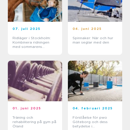
07. juli 2025
04. juni 2025
Ridläger i Stockholm:
Spinnaker: När och hur
Kombinera ridningen
man seglar med den
med sommarens
ledighet
01. juni 2025
04. februari 2025
Träning och
Förståelse för pwo
rehabilitering på gym på
Göteborg och dess
Öland
betydelse i