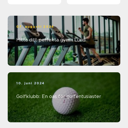
träningsvärlden
07. augusti 2024
Hitta ditt perfekta gym i Lund
10. juni 2024
Golfklubb: En oas för golfentusiaster