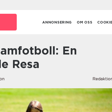
ANNONSERING
OM OSS
COOKI
de Resa
son
Redaktio