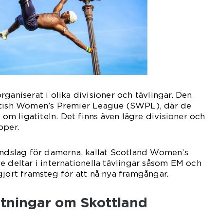
ganiserat i olika divisioner och tävlingar. Den
ttish Women’s Premier League (SWPL), där de
r om ligatiteln. Det finns även lägre divisioner och
pper.
andslag för damerna, kallat Scotland Women’s
e deltar i internationella tävlingar såsom EM och
gjort framsteg för att nå nya framgångar.
ätningar om Skottland