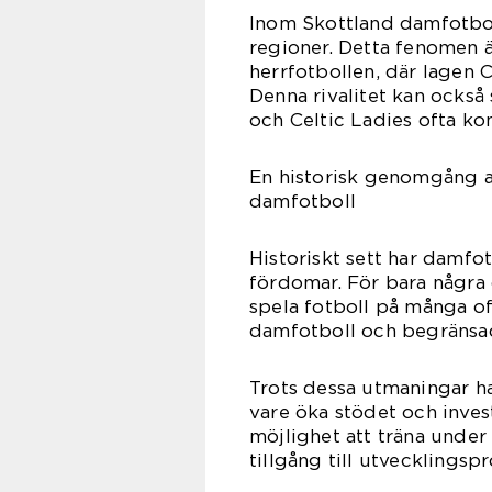
Inom Skottland damfotboll
regioner. Detta fenomen är
herrfotbollen, där lagen 
Denna rivalitet kan också
och Celtic Ladies ofta kon
En historisk genomgång a
damfotboll
Historiskt sett har damf
fördomar. För bara några 
spela fotboll på många of
damfotboll och begränsade
Trots dessa utmaningar ha
vare öka stödet och inves
möjlighet att träna under
tillgång till utvecklings