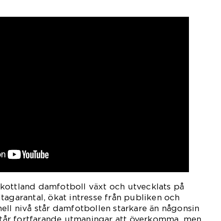
kottland damfotboll växt och utvecklats på
tagarantal, ökat intresse från publiken och
ell nivå står damfotbollen starkare än någonsin
rstår fortfarande utmaningar att överkomma, men