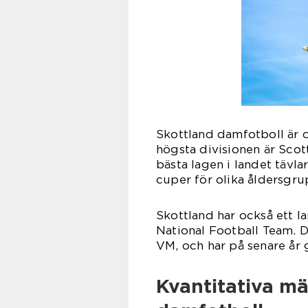
Skottland damfotboll är or
högsta divisionen är Sco
bästa lagen i landet tävla
cuper för olika åldersgru
Skottland har också ett l
National Football Team. D
VM, och har på senare år 
Kvantitativa m