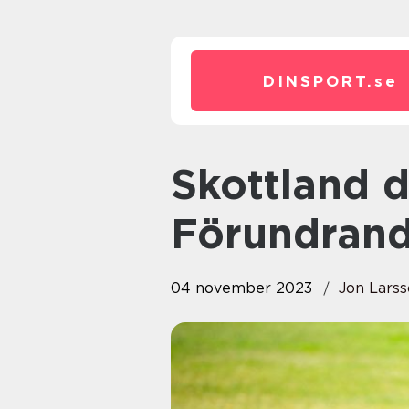
DINSPORT.
se
Skottland damfotboll: En
Förundran
04 november 2023
Jon Lars