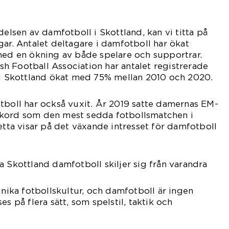
delsen av damfotboll i Skottland, kan vi titta på
gar. Antalet deltagare i damfotboll har ökat
med en ökning av både spelare och supportrar.
tish Football Association har antalet registrerade
e i Skottland ökat med 75% mellan 2010 och 2020.
tboll har också vuxit. År 2019 satte damernas EM-
ekord som den mest sedda fotbollsmatchen i
etta visar på det växande intresset för damfotboll
a Skottland damfotboll skiljer sig från varandra
unika fotbollskultur, och damfotboll är ingen
es på flera sätt, som spelstil, taktik och