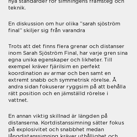
nya standarder för simningens framsteg och
teknik.
En diskussion om hur olika ”sarah sjöström
final” skiljer sig från varandra
Trots att det finns flera grenar och distanser
inom Sarah Sjöström Final, har varje gren sina
egna unika egenskaper och likheter. Till
exempel kräver fjärilsim en perfekt
koordination av armar och ben samt en
extremt snabb och symmetrisk rörelse. Å
andra sidan fokuserar ryggsim på att behålla
rätt position och en jämställd rörelse i
vattnet.
En annan viktig skillnad är längden på
distanserna. Kortdistanssimning sätter fokus
på explosivitet och snabbhet medan
långdistanssimning kräver uthållighet och