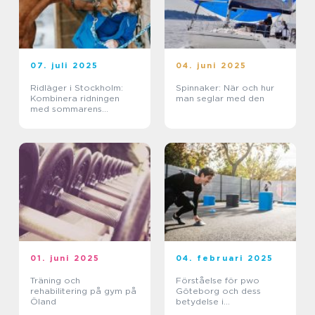
07. juli 2025
04. juni 2025
Ridläger i Stockholm:
Spinnaker: När och hur
Kombinera ridningen
man seglar med den
med sommarens
ledighet
01. juni 2025
04. februari 2025
Träning och
Förståelse för pwo
rehabilitering på gym på
Göteborg och dess
Öland
betydelse i
träningsvärlden