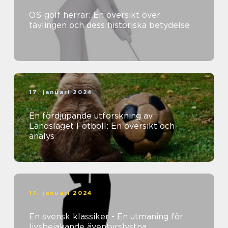
OS-golf herrar: En översikt över
tävlingen och dess historiska betydelse
17. januari 2024
En fördjupande utforskning av
Landslaget Fotboll: En översikt och
analys
17. januari 2024
En svensk klassiker - En utmaning för
livsbejakande äventyrslystna