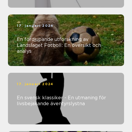
17. januari 2024
En fördjupande utforskning av
Landslaget Fotboll: En översikt och
analys
17. januari 2024
En svensk klassiker - En utmaning för
livsbejakande äventyrslystna