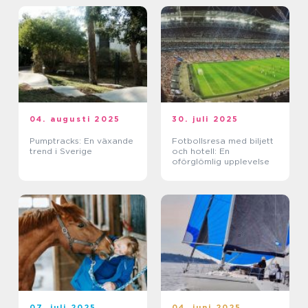
04. augusti 2025
30. juli 2025
Pumptracks: En växande
Fotbollsresa med biljett
trend i Sverige
och hotell: En
oförglömlig upplevelse
07. juli 2025
04. juni 2025