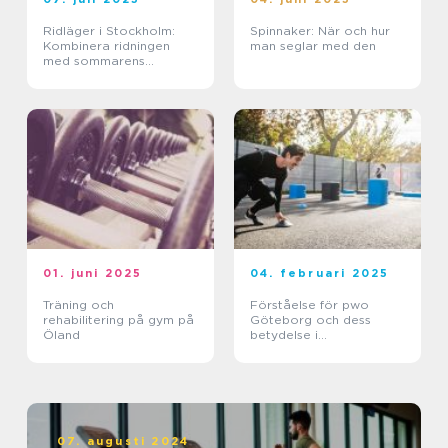
Ridläger i Stockholm:
Spinnaker: När och hur
Kombinera ridningen
man seglar med den
med sommarens
ledighet
01. juni 2025
04. februari 2025
Träning och
Förståelse för pwo
rehabilitering på gym på
Göteborg och dess
Öland
betydelse i
träningsvärlden
07. augusti 2024