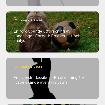
17. januari 2024
En fördjupande utforskning av
Landslaget Fotboll: En översikt och
analys
17. januari 2024
En svensk klassiker - En utmaning för
livsbejakande äventyrslystna