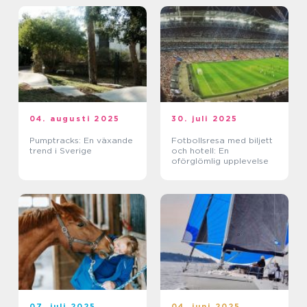
04. augusti 2025
30. juli 2025
Pumptracks: En växande
Fotbollsresa med biljett
trend i Sverige
och hotell: En
oförglömlig upplevelse
07. juli 2025
04. juni 2025