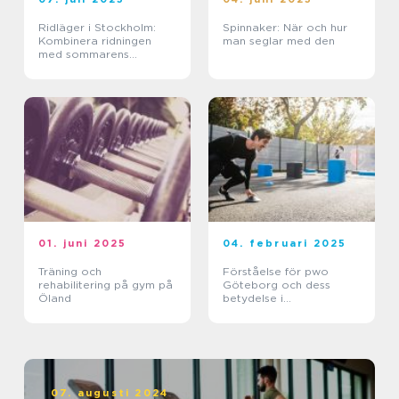
Ridläger i Stockholm:
Spinnaker: När och hur
Kombinera ridningen
man seglar med den
med sommarens
ledighet
01. juni 2025
04. februari 2025
Träning och
Förståelse för pwo
rehabilitering på gym på
Göteborg och dess
Öland
betydelse i
träningsvärlden
07. augusti 2024