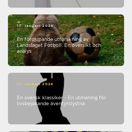
17. januari 2024
En fördjupande utforskning av
Landslaget Fotboll: En översikt och
analys
17. januari 2024
En svensk klassiker - En utmaning för
livsbejakande äventyrslystna