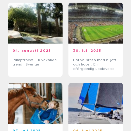
04. augusti 2025
30. juli 2025
Pumptracks: En växande
Fotbollsresa med biljett
trend i Sverige
och hotell: En
oförglömlig upplevelse
07. juli 2025
04. juni 2025