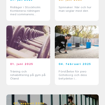
Ridläger i Stockholm:
Spinnaker: När och hur
Kombinera ridningen
man seglar med den
med sommarens
ledighet
01. juni 2025
04. februari 2025
Träning och
Förståelse för pwo
rehabilitering på gym på
Göteborg och dess
Öland
betydelse i
träningsvärlden
07. augusti 2024