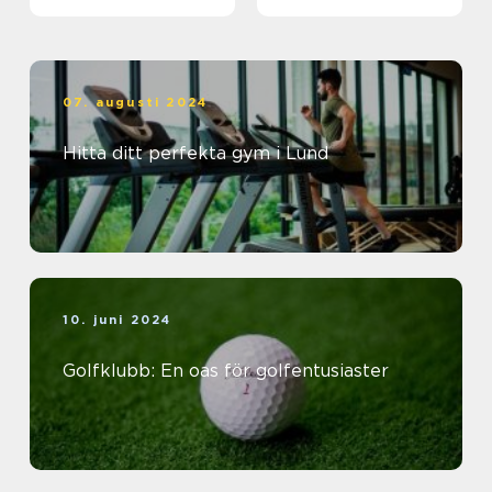
träningsvärlden
07. augusti 2024
Hitta ditt perfekta gym i Lund
10. juni 2024
Golfklubb: En oas för golfentusiaster