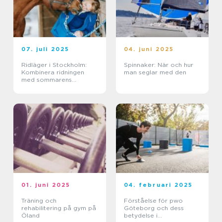
07. juli 2025
04. juni 2025
Ridläger i Stockholm:
Spinnaker: När och hur
Kombinera ridningen
man seglar med den
med sommarens
ledighet
01. juni 2025
04. februari 2025
Träning och
Förståelse för pwo
rehabilitering på gym på
Göteborg och dess
Öland
betydelse i