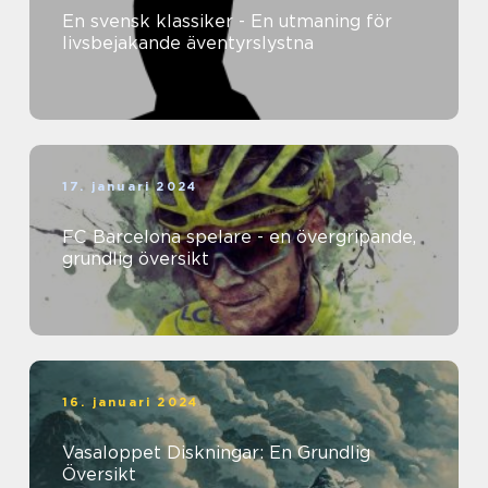
En svensk klassiker - En utmaning för
livsbejakande äventyrslystna
17. januari 2024
FC Barcelona spelare - en övergripande,
grundlig översikt
16. januari 2024
Vasaloppet Diskningar: En Grundlig
Översikt