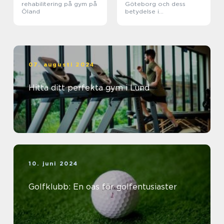
rehabilitering på gym på
Göteborg och dess
Öland
betydelse i
träningsvärlden
07. augusti 2024
Hitta ditt perfekta gym i Lund
10. juni 2024
Golfklubb: En oas för golfentusiaster