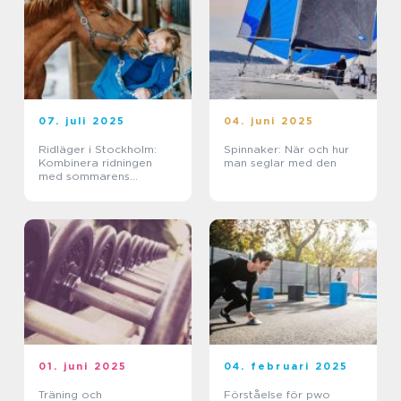
07. juli 2025
04. juni 2025
Ridläger i Stockholm:
Spinnaker: När och hur
Kombinera ridningen
man seglar med den
med sommarens
ledighet
01. juni 2025
04. februari 2025
Träning och
Förståelse för pwo