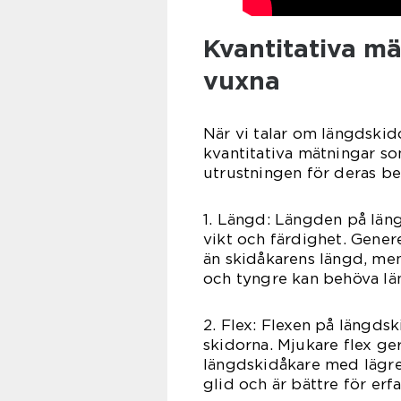
Kvantitativa mä
vuxna
När vi talar om längdskido
kvantitativa mätningar so
utrustningen för deras be
1. Längd: Längden på län
vikt och färdighet. Gener
än skidåkarens längd, men
och tyngre kan behöva läng
2. Flex: Flexen på längdsk
skidorna. Mjukare flex ge
längdskidåkare med lägre
glid och är bättre för erf