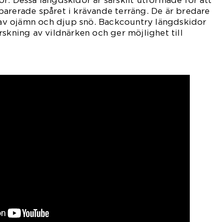
r: Dessa längdskidor är särskilt utformade för att
arerade spåret i krävande terräng. De är bredare
a av ojämn och djup snö. Backcountry längdskidor
rskning av vildnärken och ger möjlighet till