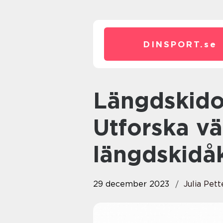
DINSPORT.
se
Längdskidor för vuxna –
Utforska vä
längdskidå
29 december 2023
Julia Pet