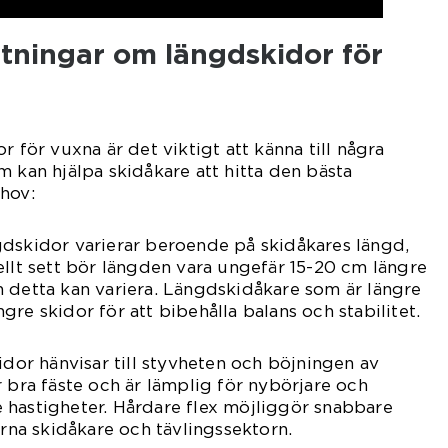
tningar om längdskidor för
r för vuxna är det viktigt att känna till några
m kan hjälpa skidåkare att hitta den bästa
hov:
gdskidor varierar beroende på skidåkares längd,
ellt sett bör längden vara ungefär 15-20 cm längre
 detta kan variera. Längdskidåkare som är längre
re skidor för att bibehålla balans och stabilitet.
idor hänvisar till styvheten och böjningen av
r bra fäste och är lämplig för nybörjare och
 hastigheter. Hårdare flex möjliggör snabbare
arna skidåkare och tävlingssektorn.