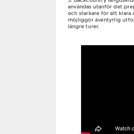
3. Backcountry längdskido
användas utanför det prep
och starkare för att klar
möjliggör äventyrlig utfo
längre turer.