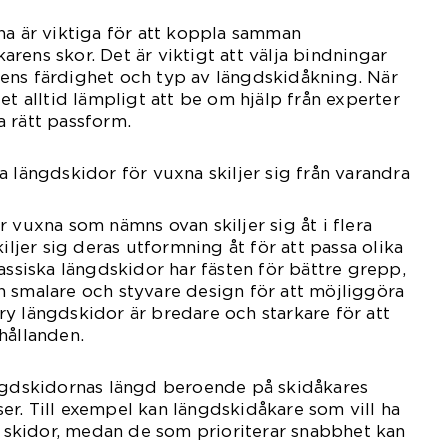
na är viktiga för att koppla samman
rens skor. Det är viktigt att välja bindningar
ens färdighet och typ av längdskidåkning. När
et alltid lämpligt att be om hjälp från experter
ta rätt passform.
a längdskidor för vuxna skiljer sig från varandra
 vuxna som nämns ovan skiljer sig åt i flera
kiljer sig deras utformning åt för att passa olika
assiska längdskidor har fästen för bättre grepp,
 smalare och styvare design för att möjliggöra
y längdskidor är bredare och starkare för att
hållanden.
ängdskidornas längd beroende på skidåkares
r. Till exempel kan längdskidåkare som vill ha
re skidor, medan de som prioriterar snabbhet kan