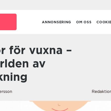
ANNONSERING
OM OSS
COOKI
rlden av
kning
tersson
Redaktio