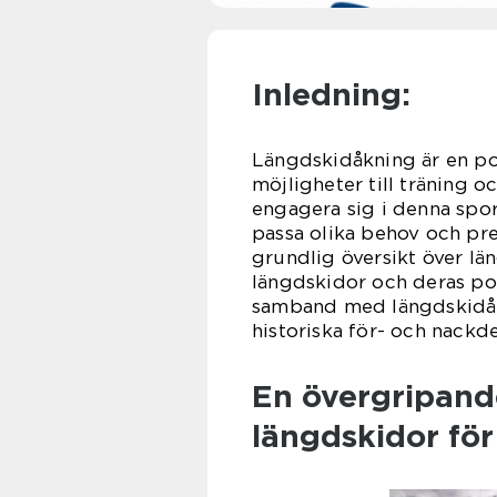
Inledning:
Längdskidåkning är en po
möjligheter till träning o
engagera sig i denna spor
passa olika behov och pre
grundlig översikt över lä
längdskidor och deras pop
samband med längdskidåk
historiska för- och nackde
En övergripande
längdskidor fö