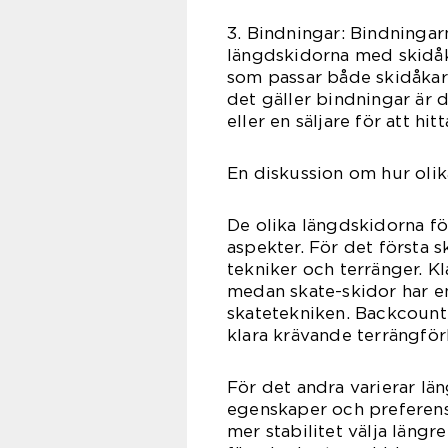
3. Bindningar: Bindningar
längdskidorna med skidåka
som passar både skidåkar
det gäller bindningar är d
eller en säljare för att hit
En diskussion om hur olik
De olika längdskidorna för
aspekter. För det första s
tekniker och terränger. Kl
medan skate-skidor har en
skatetekniken. Backcountr
klara krävande terrängför
För det andra varierar l
egenskaper och preferense
mer stabilitet välja läng