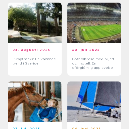
04. augusti 2025
30. juli 2025
Pumptracks: En växande
Fotbollsresa med biljett
trend i Sverige
och hotell: En
oförglömlig upplevelse
07. juli 2025
04. juni 2025