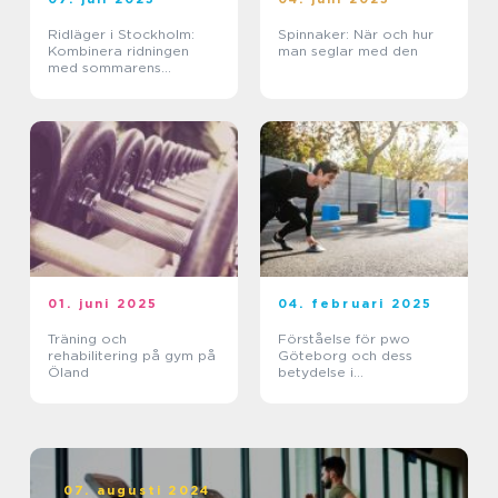
Ridläger i Stockholm:
Spinnaker: När och hur
Kombinera ridningen
man seglar med den
med sommarens
ledighet
01. juni 2025
04. februari 2025
Träning och
Förståelse för pwo
rehabilitering på gym på
Göteborg och dess
Öland
betydelse i
träningsvärlden
07. augusti 2024