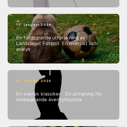
17. januari 2024
En fördjupande utforskning av
Landslaget Fotboll: En översikt och
analys
17. januari 2024
En svensk klassiker - En utmaning för
livsbejakande äventyrslystna