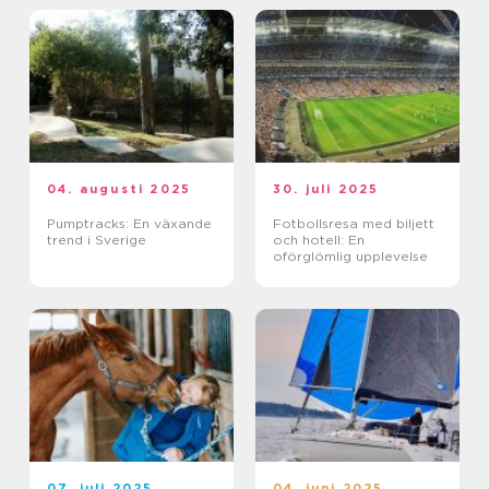
04. augusti 2025
30. juli 2025
Pumptracks: En växande
Fotbollsresa med biljett
trend i Sverige
och hotell: En
oförglömlig upplevelse
07. juli 2025
04. juni 2025