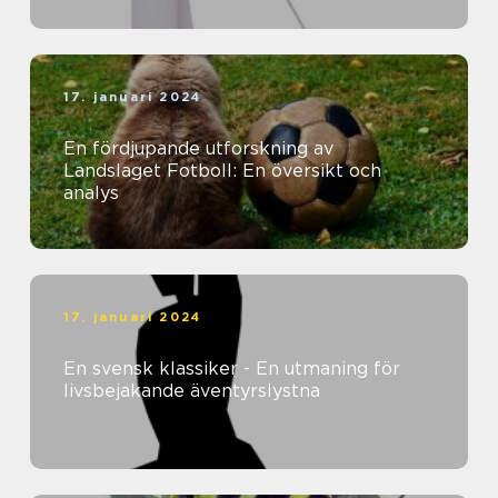
17. januari 2024
En fördjupande utforskning av
Landslaget Fotboll: En översikt och
analys
17. januari 2024
En svensk klassiker - En utmaning för
livsbejakande äventyrslystna