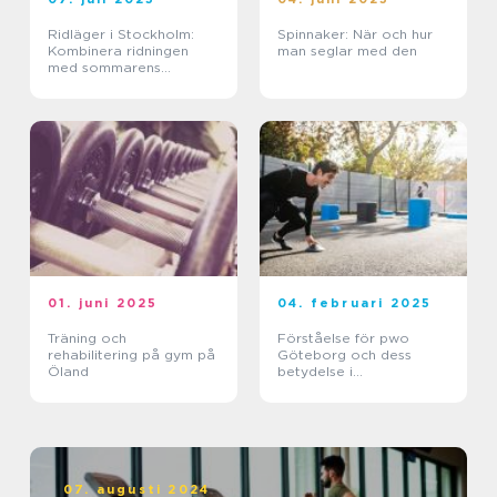
Ridläger i Stockholm:
Spinnaker: När och hur
Kombinera ridningen
man seglar med den
med sommarens
ledighet
01. juni 2025
04. februari 2025
Träning och
Förståelse för pwo
rehabilitering på gym på
Göteborg och dess
Öland
betydelse i
träningsvärlden
07. augusti 2024