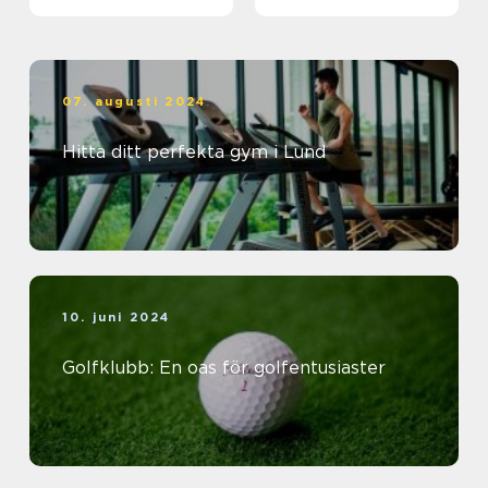
träningsvärlden
07. augusti 2024
Hitta ditt perfekta gym i Lund
10. juni 2024
Golfklubb: En oas för golfentusiaster