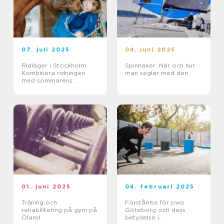
07. juli 2025
04. juni 2025
Ridläger i Stockholm:
Spinnaker: När och hur
Kombinera ridningen
man seglar med den
med sommarens
ledighet
01. juni 2025
04. februari 2025
Träning och
Förståelse för pwo
rehabilitering på gym på
Göteborg och dess
Öland
betydelse i