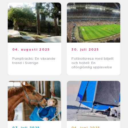
04. augusti 2025
30. juli 2025
Pumptracks: En växande
Fotbollsresa med biljett
trend i Sverige
och hotell: En
oförglömlig upplevelse
07. juli 2025
04. juni 2025