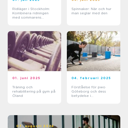
Ridläger i Stockholm:
Spinnaker: När och hur
Kombinera ridningen
man seglar med den
med sommarens
ledighet
01. juni 2025
04. februari 2025
Träning och
Förståelse för pwo
rehabilitering på gym på
Göteborg och dess
Öland
betydelse i
träningsvärlden
07. augusti 2024