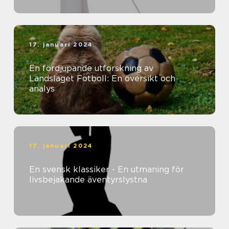
17. januari 2024
En fördjupande utforskning av
Landslaget Fotboll: En översikt och
analys
17. januari 2024
En svensk klassiker - En utmaning för
livsbejakande äventyrslystna