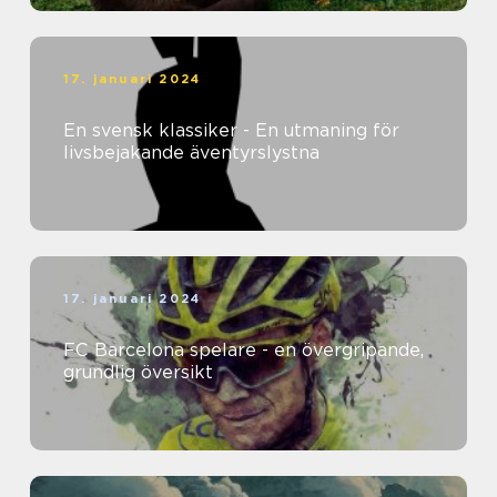
17. januari 2024
En svensk klassiker - En utmaning för
livsbejakande äventyrslystna
17. januari 2024
FC Barcelona spelare - en övergripande,
grundlig översikt