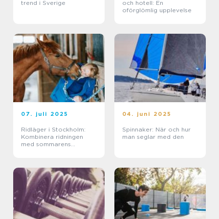
trend i Sverige
och hotell: En
oförglömlig upplevelse
07. juli 2025
04. juni 2025
Ridläger i Stockholm:
Spinnaker: När och hur
Kombinera ridningen
man seglar med den
med sommarens
ledighet