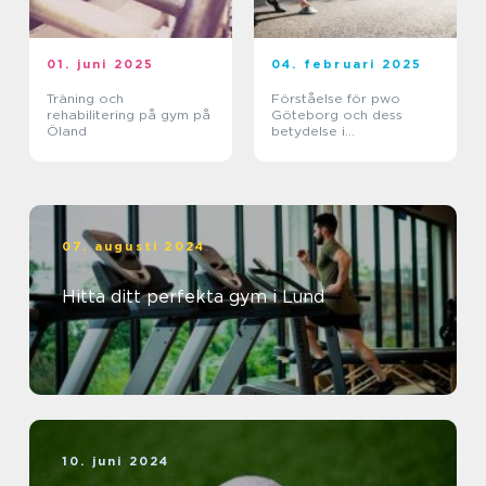
01. juni 2025
04. februari 2025
Träning och
Förståelse för pwo
rehabilitering på gym på
Göteborg och dess
Öland
betydelse i
träningsvärlden
07. augusti 2024
Hitta ditt perfekta gym i Lund
10. juni 2024