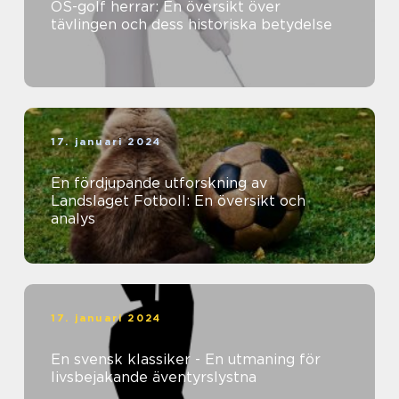
OS-golf herrar: En översikt över
tävlingen och dess historiska betydelse
17. januari 2024
En fördjupande utforskning av
Landslaget Fotboll: En översikt och
analys
17. januari 2024
En svensk klassiker - En utmaning för
livsbejakande äventyrslystna