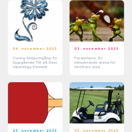
04. november 2023
03. november 2023
Curling Skiljeomgång: En
Paralympics: En
Djupgående Titt på Dess
inkluderande arena för
Väsentliga Element
idrottare med
funktionsvariationer
03. november 2023
03. november 2023