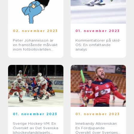
02. november 2023
01. november 2023
Peter Johannesson är
Kommentatorer på skid-
en framstående målvakt
OS: En omfattande
inom fotbollsvärlden
analys
och har gjort ett
betydande avtryck i
sporten
01. november 2023
01. november 2023
Sverige Hockey-VM: En
Innebandy Allsvenskan:
Översikt av Det Svenska
En Fördjupande
Ishockeylandslagets
Översikt över Sveriges