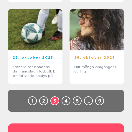
händelserna inom
internationell ishockey
26. oktober 2023
26. oktober 2023
Tränare för Kanadas
Hur många omgångar i
damlandslag i fotboll: En
curling
omfattande analys på
2000 ord
1
2
3
4
5
…
9