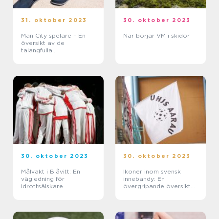
31. oktober 2023
30. oktober 2023
Man City spelare – En
När börjar VM i skidor
översikt av de
talangfulla
fotbollspelarna hos
Manchester City
30. oktober 2023
30. oktober 2023
Målvakt i Blåvitt: En
Ikoner inom svensk
vägledning för
innebandy: En
idrottsälskare
övergripande översikt
och historisk
genomgång