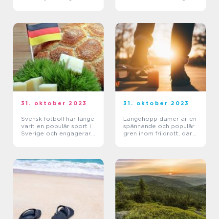
Framträdanden
Populäraste
Innebandyliga
31. oktober 2023
31. oktober 2023
Svensk fotboll har länge
Längdhopp damer är en
varit en populär sport i
spännande och populär
Sverige och engagerar
gren inom friidrott, där
tusentals människor
kvinnor tävlar om att
varje år
hoppa så långt som
möjligt från en fast
punkt