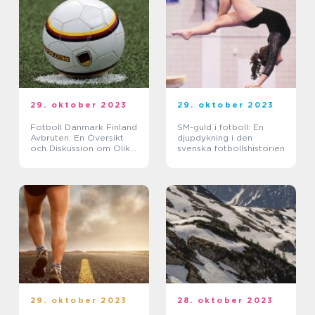
29. oktober 2023
29. oktober 2023
Fotboll Danmark Finland
SM-guld i fotboll: En
Avbruten: En Översikt
djupdykning i den
och Diskussion om Olika
svenska fotbollshistorien
Former och
Konsekvenser
29. oktober 2023
28. oktober 2023