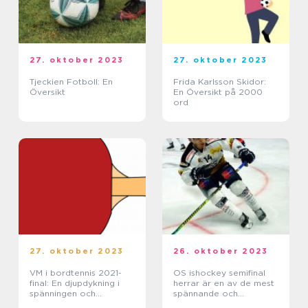
27. oktober 2023
27. oktober 2023
Tjeckien Fotboll: En
Frida Karlsson Skidor:
Översikt
En Översikt på 2000
ord
27. oktober 2023
26. oktober 2023
VM i bordtennis 2021-
OS ishockey semifinal
final: En djupdykning i
herrar är en av de mest
spänningen och
spännande och
skönheten i denna sport
prestigefyllda