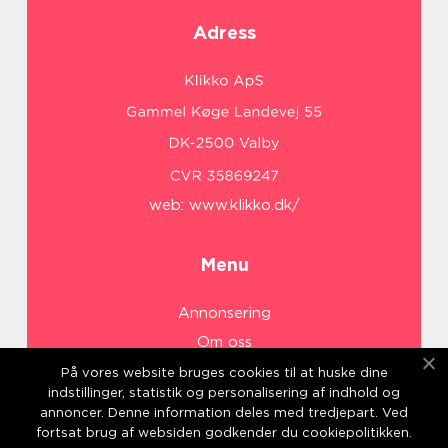
Adress
web:
www.klikko.dk/
Menu
Annonsering
Om oss
Cookies
På vores website bruges cookies til at huske dine
indstillinger, statistik og personalisering af indhold og
Kontakta oss
annoncer. Denne information deles med tredjepart. Ved
Sitemap
fortsat brug af websiden godkender du cookiepolitikken.