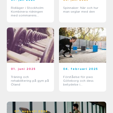
Ridläger i Stockholm:
Spinnaker: När och hur
Kombinera ridningen
man seglar med den
med sommarens
ledighet
01. juni 2025
04. februari 2025
Träning och
Förståelse för pwo
rehabilitering på gym på
Göteborg och dess
Öland
betydelse i
träningsvärlden
07. augusti 2024