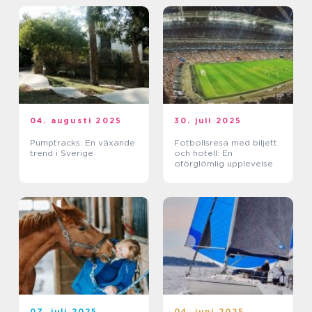
04. augusti 2025
30. juli 2025
Pumptracks: En växande
Fotbollsresa med biljett
trend i Sverige
och hotell: En
oförglömlig upplevelse
07. juli 2025
04. juni 2025