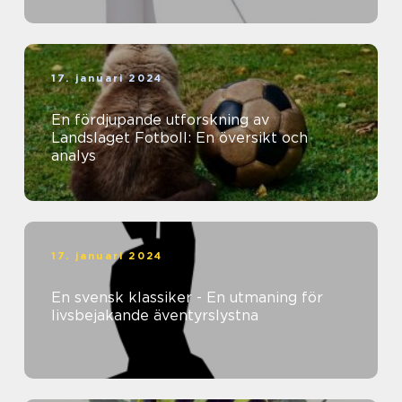
17. januari 2024
En fördjupande utforskning av
Landslaget Fotboll: En översikt och
analys
17. januari 2024
En svensk klassiker - En utmaning för
livsbejakande äventyrslystna