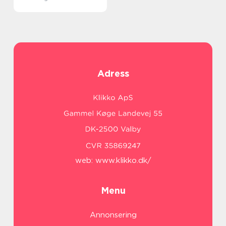
Adress
web:
www.klikko.dk/
Menu
Annonsering