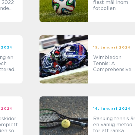
 2022
flest mål inom
ande
fotbollen
llning
i 2024
15. januari 2024
g en
Wimbledon
och
Tennis: A
tterad
Comprehensive
tsform
Overview
i 2024
14. januari 2024
dskidor
Ranking tennis ä
en vanlig metod
 den som
för att ranka