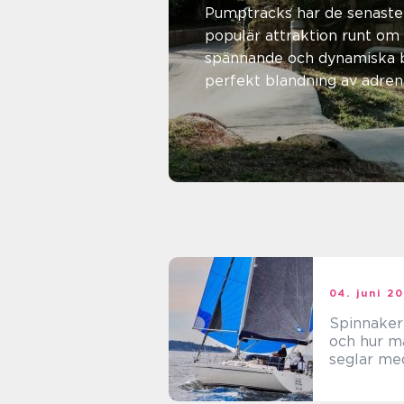
Pumptracks har de senaste 
populär attraktion runt om 
spännande och dynamiska 
perfekt blandning av adrena
åk...
07. juli 2025
Alice Pettersson
04. juni 2
Spinnaker
och hur m
seglar me