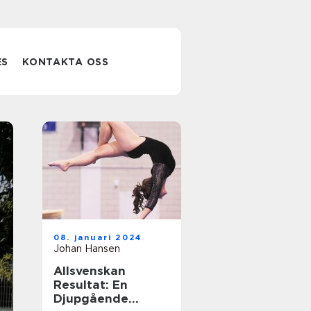
ES
KONTAKTA OSS
Fotbollsresa
08. januari 2024
med biljett och
Johan Hansen
Allsvenskan
hotell: En
Resultat: En
Djupgående