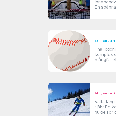
innebandy
En spänn
sammanstä
15. januar
Thai boxnin
komplex 
mångface
kampspor
14. januar
Valla läng
själv En komplett
guide för