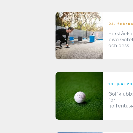
04. februa
Förståelse
pwo Göte
och dess
betydelse 
träningsv
10. juni 2
Golfklubb
för
golfentusi