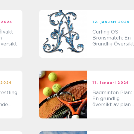
fascinerat och
inspirerat många
människor runt
om i världen
i 2024
12. januari 2024
ålvakt
Curling OS
n
Bronsmatch: En
versikt
Grundlig Översik
i 2024
11. januari 2024
estling
Badminton Plan:
En grundlig
nde
översikt av plan
ch
och dess olika
ion av
aspekter
get