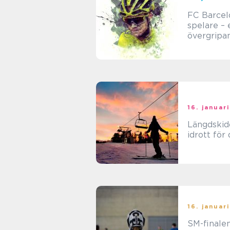
FC Barcel
spelare – 
övergripa
grundlig ö
16. januar
Längdskid
idrott för
16. januar
SM-finalen