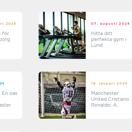
ri 2025
07. augusti 2024
 för
Hitta ditt
borg
perfekta gym i
Lund
i
ärlden
024
18. januari 2024
: En oas
Manchester
United Cristiano
aster
Ronaldo: A
Legendary
Combination