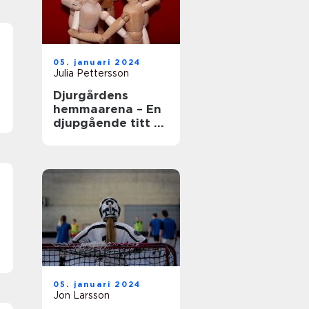
05. januari 2024
Julia Pettersson
Djurgårdens
t
hemmaarena – En
djupgående titt på
Djurgården
hemmaarena
en
05. januari 2024
Jon Larsson