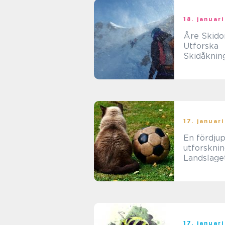
18. januar
Åre Skido
Utforska
Skidåknin
Mekka i S
17. januar
En fördju
utforsknin
Landslage
Fotboll: E
översikt o
analys
17. januar