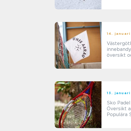
vill ta kon
över sin
skidpresta
14. januar
Västergöt
innebandy
översikt o
djupdyknin
populär s
13. januar
Sko Padel
Översikt 
Populära 