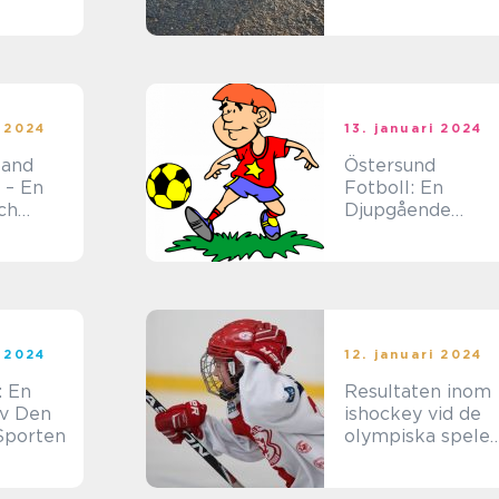
troll
spelare inom
sporten tennis
tion
i 2024
13. januari 2024
land
Östersund
 – En
Fotboll: En
ch
Djupgående
g i en
Analys av En
port
Spännande Klub
i 2024
12. januari 2024
: En
Resultaten inom
av Den
ishockey vid de
Sporten
olympiska spele
(OS) är något
som har