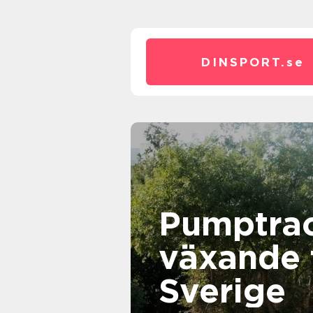
DINSPORT.
se
Pumptrac
växande 
Sverige