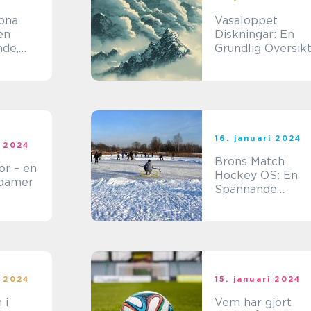
ona
Vasaloppet
en
Diskningar: En
nde,
Grundlig Översik
versikt
16. januari 2024
i 2024
Brons Match
or – en
Hockey OS: En
 damer
Spännande
Sammanfattning
och Analys
i 2024
15. januari 2024
 i
Vem har gjort