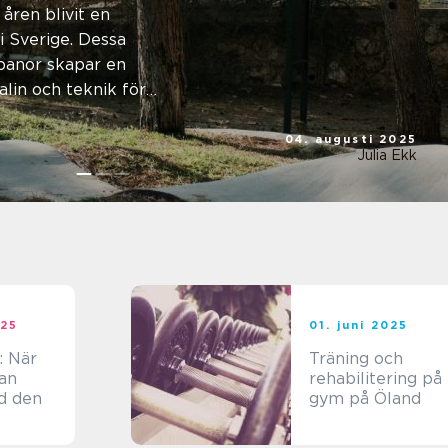
åren blivit en
i Sverige. Dessa
banor skapar en
lin och teknik för
04. augusti 2025
Julia Ekk
025
01. juni 2025
: När
Träning och
an
rehabilitering på
d den
gym på Öland