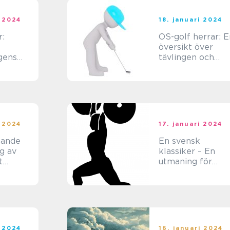
i 2024
18. januari 2024
r:
OS-golf herrar: E
översikt över
gens
tävlingen och
verige
dess historiska
betydelse
i 2024
17. januari 2024
pande
En svensk
g av
klassiker – En
t
utmaning för
n
livsbejakande
ch
äventyrslystna
i 2024
16. januari 2024