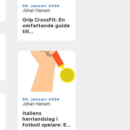
06. januari 2024
Johan Hansen
Grip CrossFit: En
omfattande guide
till
greppstyrketränin
g för CrossFit-
entusiaster
06. januari 2024
Johan Hansen
Italiens
r
herrlandslag i
fotboll spelare: En