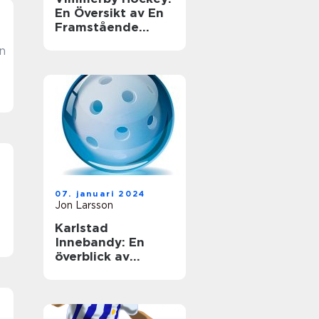
En Översikt av En
Framstående
Klubb
n
07. januari 2024
Jon Larsson
Karlstad
Innebandy: En
överblick av
sporten i Karlstad