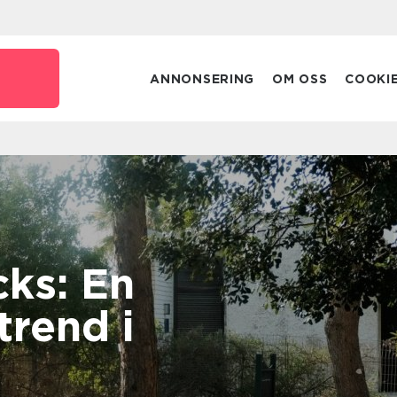
ANNONSERING
OM OSS
COOKI
ks: En
trend i