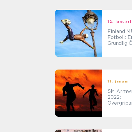
12. januar
Finland M
Fotboll: E
Grundlig Ö
11. januar
SM Armwr
2022:
Övergripa
översikt o
presentat
eveneman