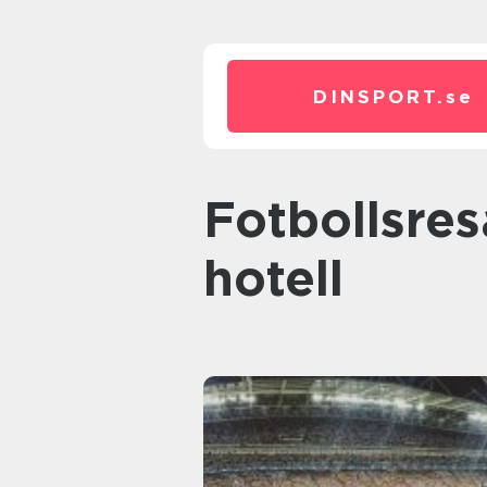
DINSPORT.
se
Fotbollsresa med biljett och
hotell